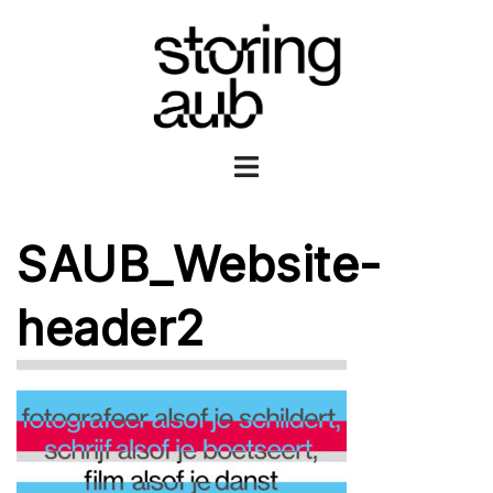
Ga
naar
de
inhoud
Toggle
menu
SAUB_Website-
header2