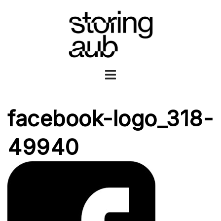
Ga
naar
de
inhoud
Toggle
menu
facebook-logo_318-
49940