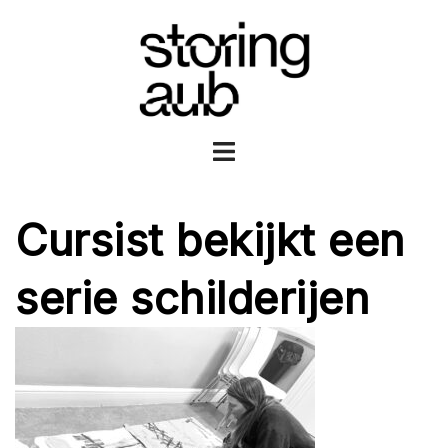
Ga
naar
de
inhoud
Toggle
menu
Cursist bekijkt een
serie schilderijen