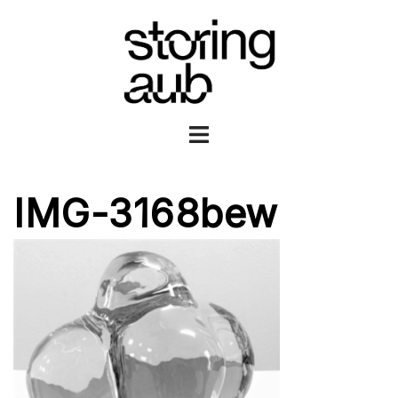
Ga
naar
de
inhoud
Toggle
menu
IMG-3168bew