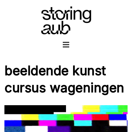
Ga
naar
de
inhoud
Toggle
menu
beeldende kunst
cursus wageningen