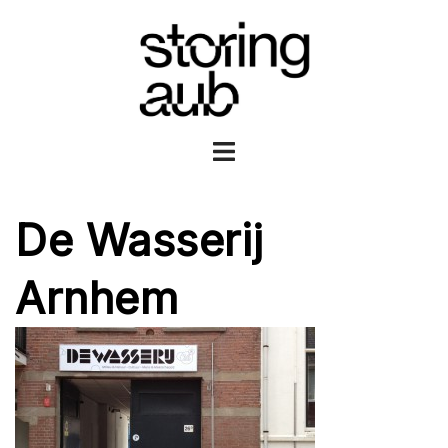
Ga
naar
de
inhoud
Toggle
menu
De Wasserij
Arnhem