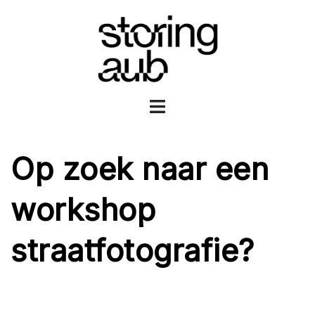
Ga
naar
de
inhoud
Toggle
menu
Op zoek naar een
workshop
straatfotografie?