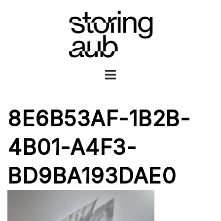
Ga
naar
de
inhoud
Toggle
menu
8E6B53AF-1B2B-
4B01-A4F3-
BD9BA193DAE0