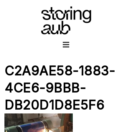
Ga
naar
de
inhoud
Toggle
menu
C2A9AE58-1883-
4CE6-9BBB-
DB20D1D8E5F6