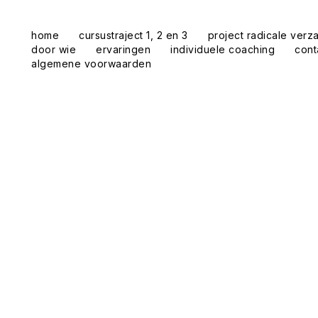
home
cursustraject 1, 2 en 3
project radicale verz
door wie
ervaringen
individuele coaching
cont
algemene voorwaarden