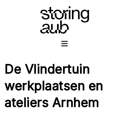
Ga
naar
de
inhoud
Toggle
menu
De Vlindertuin
werkplaatsen en
ateliers Arnhem