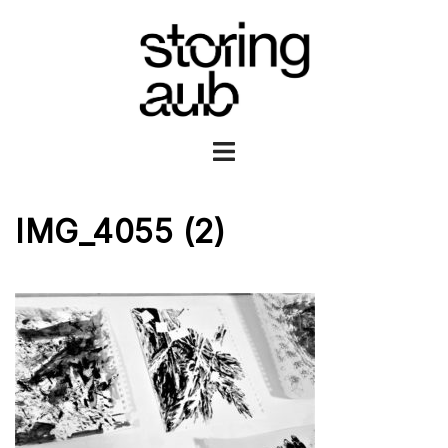
Ga
naar
de
inhoud
Toggle
menu
IMG_4055 (2)