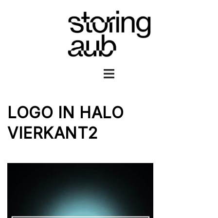
Ga
naar
de
inhoud
Toggle
menu
LOGO IN HALO
VIERKANT2